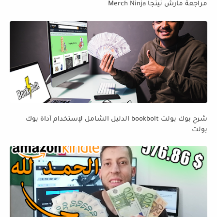
مراجعة مارش نينجا Merch Ninja
شرح بوك بولت bookbolt الدليل الشامل لإستخدام آداة بوك
بولت