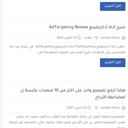
اقرأ المزيد
شرح آداة آدتارغتينغ AdTargeting Review
Larkem Fares
حلقات
15 أكتوبر 2022
ماهي آداة آدتارغتينغ AdTargeting؟ آداة آدتارغتينغ AdTargeting هي عبارة عن آداة
للتجسس على الإعلانات تتيح العديد من الميزات المتقدمة التي ...
اقرأ المزيد
هكذا أرفع تصميم واحد على أكثر من 10 منصات بكبسة زر
لمضاعفة الأرباح
Larkem Fares
25 أبريل 2021
كمصمم جرافيك أعمل في مجال الطباعة عند الطلب سأكون سعيد جدا بنشر
نفس التصميم الخاص بي على أكثر من متجر يملك ترافيك عالي، لإضاعف من فرصة