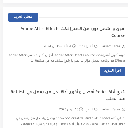
عرض المزيد
أقوى و أشمل دورة عن الأفتر إفكت Adobe After Effects
Course
Larkem Fares
أفتر إفكت
04 أغسطس 2024
دورة أدوبي أفتر إفكت Adobe After Effects Course: أدوبي أفتر إفكتس Adobe After
Effects هو برنامج لعمل مؤثرات بصرية يتم إستخدامه في صناعة الأ...
اقرأ المزيد
شرح آداة Podcs أفضل و أقوى آداة لكل من يعمل في الطباعة
عند الطلب
Larkem Fares
الربح
18 أبريل 2023
ماهي آداة Podcs؟ آداة pod creative studio مهمة وضرورية لكل من يعمل في
مجال الطباعة عند الطلب خاصة وأن آداة Podcs توفر العديد من المعلومات...