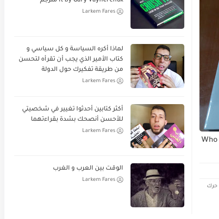
It by Gary Vaynerchuk مترجم
Larkem Fares
لماذا أكره السياسة و كل سياسي و
كتاب الأمير الذي يجب أن تقرأه لتحسن
من طريقة تفكيرك حول الدولة
Larkem Fares
أكثر كتابين أحدثوا تغيير في شخصيتي
للأحسن أنصحك بشدة بقراءتهما
Larkem Fares
Who moved my
الوقت بين العرب و الغرب
Larkem Fares
ي Who moved my Cheese: من حرك