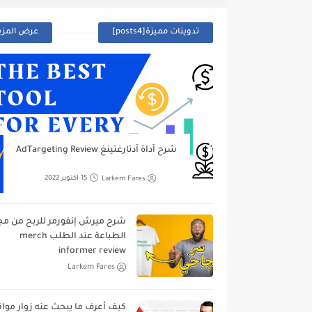
تدوينات مميزة[posts4]
عرض المزي
شرح آداة آدتارغتينغ AdTargeting Review
Larkem Fares
15 اكتوبر 2022
شرح ميرش إنفورمر للربح من مج
الطباعة عند الطلب merch
informer review
Larkem Fares
كيف أعرف ما يبحث عنه زوار موا