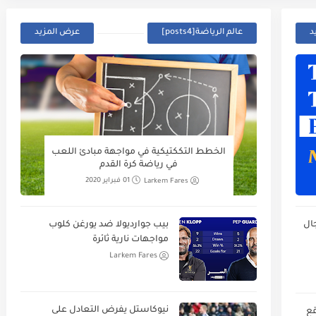
د
عالم الرياضة[posts4]
عرض المزيد
الخطط التككتيكية في مواجهة مبادئ اللعب
في رياضة كرة القدم
Larkem Fares
01 فبراير 2020
ال
بيب جوارديولا ضد يورغن كلوب
مواجهات نارية ثائرة
Larkem Fares
نيوكاستل يفرض التعادل على
قع