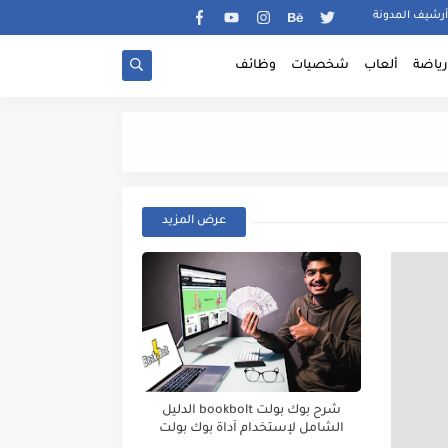
أرشيف المدونة
رياضة
ألعاب
شخصيات
وظائف
شرح آداة Podcs أفضل و أقوى آداة لكل من يعمل في الطباعة عند الطلب
عرض المزيد
شرح بوك بولت bookbolt الدليل
الشامل لإستخدام آداة بوك بولت