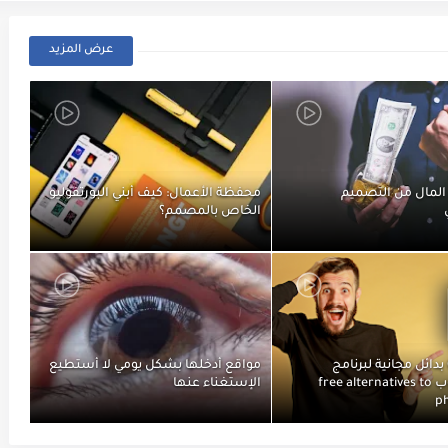
عرض المزيد
المال من التصميم
محفظة الأعمال: كيف أبني البورتفوليو
الخاص بالمصمم؟
أفضل 04 بدائل مجانية لبرنامج
مواقع أدخلها بشكل يومي لا أستطيع
الفوتوشوب free alternatives to
الإستغناء عنها
p