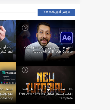
دروس أدوبي[posts2]
أقوى و أشمل دورة عن الأفتر إفكت
كيف أربح 
Adobe After Effects Course
الغرافيكي
قالب مقدمة فيديو إحترافية على الأفتر
إفكت بشكل مجاني Free After Effects
hotoshop
Template