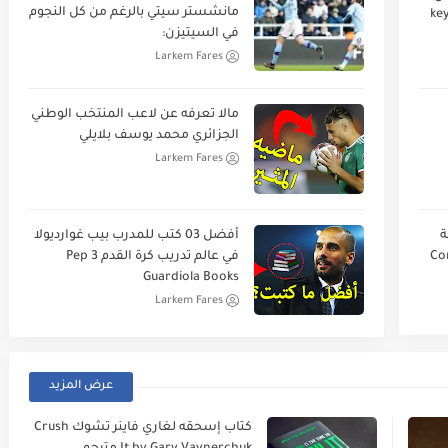
مانشستر سيتي بالرغم من كل النجوم
في السيتيزن:
Larkem Fares
مالا تعرفه عن لاعب المنتخب الوطني
الجزائري محمد يوسف بلايلي
Larkem Fares
ة
أفضل 03 كتب للمدرب بيب غوارديولا
في عالم تدريب كرة القدم 3 Pep
Guardiola Books
Larkem Fares
عرض المزيد
كتاب إسحقه لغاري فاينر تشوك Crush