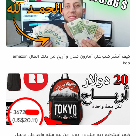
كيف أنشر كتب على أمازون كندل و أربح من ذلك المال amazon
kdp
كيف أستطيع ربح عشرون دولار من بيع منتج واحد على ردبيبل