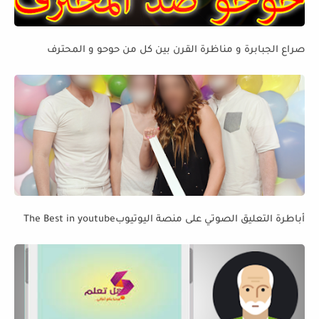
صراع الجبابرة و مناظرة القرن بين كل من حوحو و المحترف
أباطرة التعليق الصوتي على منصة اليوتيوبThe Best in youtube