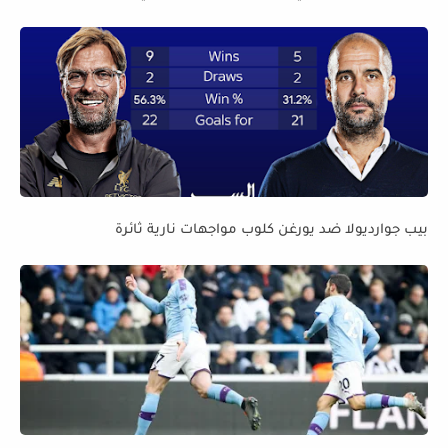
بيب جوارديولا ضد يورغن كلوب مواجهات نارية ثائرة