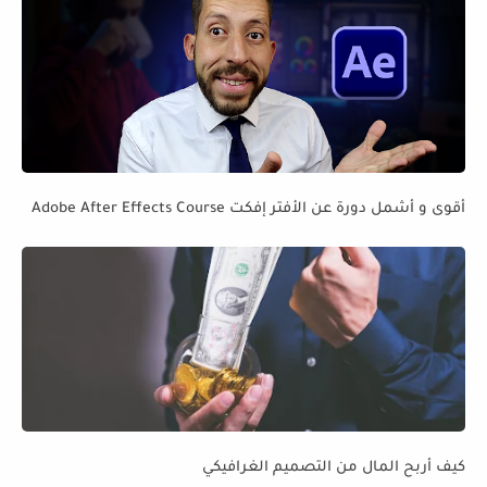
أقوى و أشمل دورة عن الأفتر إفكت Adobe After Effects Course
كيف أربح المال من التصميم الغرافيكي