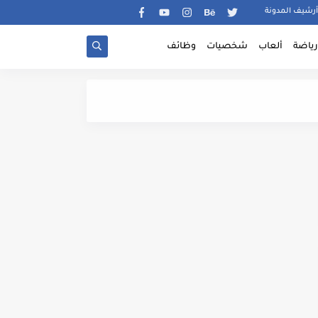
أرشيف المدونة
رياضة
ألعاب
شخصيات
وظائف
شرح آداة Podcs أفضل و أقوى آداة لكل من يعمل في الطباعة عند الطلب