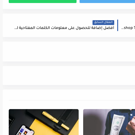
المقال السابق
تصميم الدراج الطائر على برنامج الفوتوشوب Photoshop Tutorial
أفضل إضافة للحصول على معلومات الكلمات المفتاحية لن تصدق أنها مجانية Keywords Everywhere - Keyword Tool: