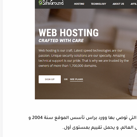
يعتبر موقع سايت غراوند واحد من بين المواقع التي توصي بها وورد براس تأسس الموقع سنة 2004 و
العالم، و يحمل تقييم بمستوى أول.