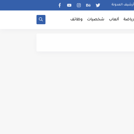
أرشيف المدونة
رياضة
ألعاب
شخصيات
وظائف
شرح آداة Podcs أفضل و أقوى آداة لكل من يعمل في الطباعة عند الطلب