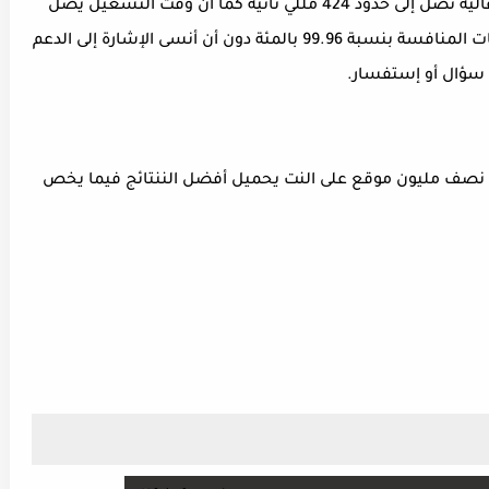
تمتاز شركة هوست جاتور كلاود بسرعة تحميل عالية تصل إلى حدود 424 مللي ثانية كما أن وقت التشغيل يصل
إلى درجة جيدة جدا و تعتبر من بين أفضل الشركات المنافسة بنسبة 99.96 بالمئة دون أن أنسى الإشارة إلى الدعم
ل سؤال أو إستفسار.
يستضيف أكثر من نصف مليون موقع على النت يحميل أفضل الننتائج فيما يخص