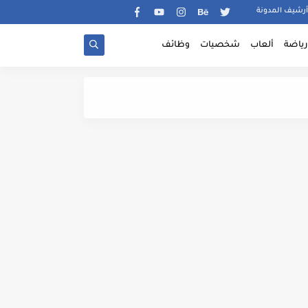
أرشيف المدونة
رياضة
ألعاب
شخصيات
وظائف
شرح آداة Podcs أفضل و أقوى آداة لكل من يعمل في الطباعة عند الطلب