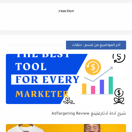
reaction:
أخر المواضيع من قسم : حلقات
شرح آداة آدتارغتينغ AdTargeting Review