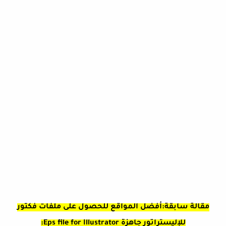
مقالة سابقة:أفضل المواقع للحصول على ملفات فكتور
للإليستراتور جاهزة Eps file for Illustrator: