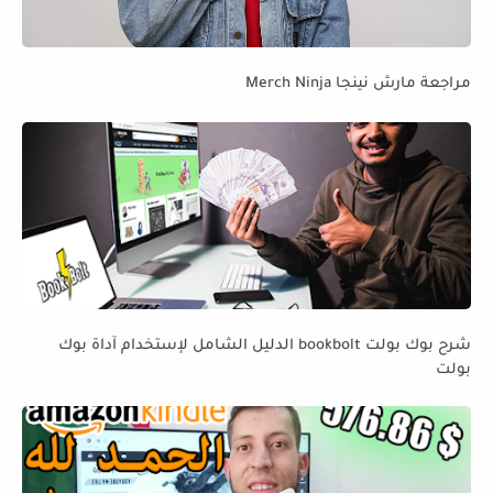
مراجعة مارش نينجا Merch Ninja
شرح بوك بولت bookbolt الدليل الشامل لإستخدام آداة بوك
بولت