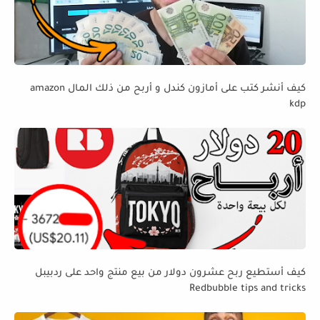
كيف أنشر كتب على أمازون كندل و أربح من ذلك المال amazon
kdp
كيف أستطيع ربح عشرون دولار من بيع منتج واحد على ردبيبل
Redbubble tips and tricks