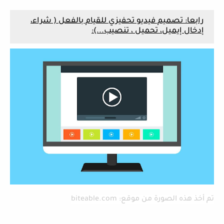
رابعا: تصميم فيديو تحفيزي للقيام بالفعل ( شراء،
إدخال إيميل، تحميل ، تنصيب...):
تم أخذ هذه الصورة من موقع: biteable.com