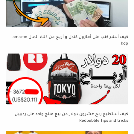
كيف أنشر كتب على أمازون كندل و أربح من ذلك المال amazon
kdp
كيف أستطيع ربح عشرون دولار من بيع منتج واحد على ردبيبل
Redbubble tips and tricks